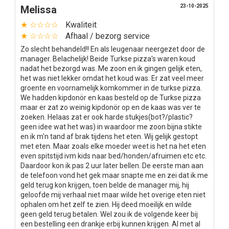
23-10-2025
Melissa
★ ☆☆☆☆
Kwaliteit
★ ☆☆☆☆
Afhaal / bezorg service
Zo slecht behandeld!! En als leugenaar neergezet door de
manager. Belachelijk! Beide Turkse pizza's waren koud
nadat het bezorgd was. Me zoon en ik gingen gelijk eten,
het was niet lekker omdat het koud was. Er zat veel meer
groente en voornamelijk komkommer in de turkse pizza.
We hadden kipdonör en kaas besteld op de Turkse pizza
maar er zat zo weinig kipdonör op en de kaas was ver te
zoeken. Helaas zat er ook harde stukjes(bot?/plastic?
geen idee wat het was) in waardoor me zoon bijna stikte
en ik m'n tand af brak tijdens het eten. Wij gelijk gestopt
met eten. Maar zoals elke moeder weet is het na het eten
even spitstijd ivm kids naar bed/honden/afruimen etc etc.
Daardoor kon ik pas 2 uur later bellen. De eerste man aan
de telefoon vond het gek maar snapte me en zei dat ik me
geld terug kon krijgen, toen belde de manager mij, hij
geloofde mij verhaal niet maar wilde het overige eten niet
ophalen om het zelf te zien. Hij deed moeilijk en wilde
geen geld terug betalen. Wel zou ik de volgende keer bij
een bestelling een drankje erbij kunnen krijgen. Al met al