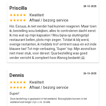
28-10-2025
Priscilla
★★★★★
Kwaliteit
★★★★★
Afhaal / bezorg service
Hoi. Excuus, ik niet eerder had kunnen reageren. Maar toen
ik, bestelling wou bekijken, alles te controleren dacht eerst.
Ik mis wat op mijn kapsalon.! Wou bijna op sluitingstijd
restaurant bellen, plots mijn zegen. Totdat ik blij werd,
overige restanten, ik middels trof omtrent saus en ect inde
blauwe tas! Tot mijn verbazing, 'Super' top. Mijn avond kon
niet meer stuk, voor derest. Qua bestelling was goed
verder verricht & compleet hoor.Alsnog bedankt 🤗
26-10-2025
Dennis
★★★★★
Kwaliteit
★★★★★
Afhaal / bezorg service
Super!
Deze bestelling is geplaatst in het weekend. Bezorgtijden kunnen in het
weekend wat langer zijn i.v.m. drukte.